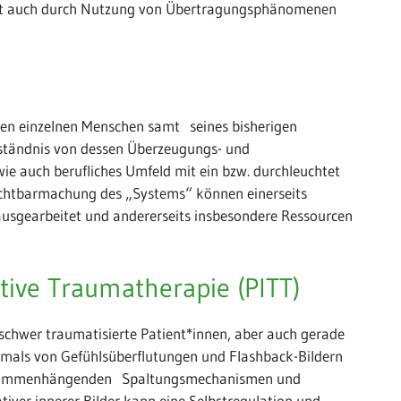
chtet auch durch Nutzung von Übertragungsphänomenen
 den einzelnen Menschen samt seines bisherigen
ständnis von dessen Überzeugungs- und
ie auch berufliches Umfeld mit ein bzw. durchleuchtet
Sichtbarmachung des „Systems“ können einerseits
ausgearbeitet und andererseits insbesondere Ressourcen
ive Traumatherapie (PITT)
t schwer traumatisierte Patient*innen, aber auch gerade
ftmals von Gefühlsüberflutungen und Flashback-Bildern
usammenhängenden Spaltungsmechanismen und
iver innerer Bilder kann eine Selbstregulation und